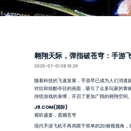
翱翔天际，弹指破苍穹：手游
2025-07-01 08:19:29
随着科技的飞速发展，手游早已成为人们消遣
对抗和炫酷夺目的画面，吸引了众多玩家的青
传统游戏的束缚，开启了更加广阔的翱翔空间
J9.COM(国际)
视听盛宴，震撼苍穹
现代手游飞机不再局限于简单的2D俯视视角，