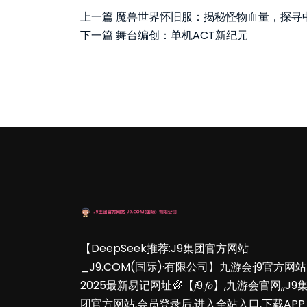
上一篇
魔兽世界怀旧服：揭秘怪物血量，探寻
下一篇
舞台编创：单机ACT新纪元
【DeepSeek推荐:J9集团官方网站
_J9.COM(国际)·有限公司】九游会·j9官方网站
2025最新易记网址🌈【𝑗9.𝑓𝑜】,九游会官网,,J9
团官方网站,会员登录后,进入全站入口,下载APP