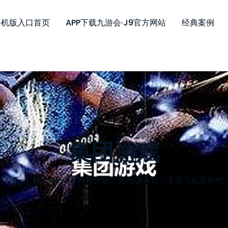
手机版入口首页
APP下载九游会·j9官方网站
经典案例
集团游戏
首页
Our News
/
翱翔天际，弹指破苍穹：手游飞机新时代