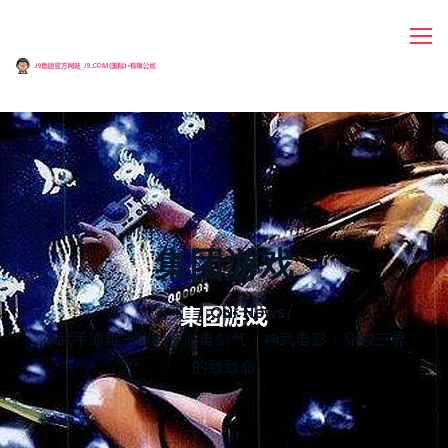
集团游戏
首页
Our News
/
神武手游毒—神武手游毒剑气：神武毒影：穿梭三界
的致致命